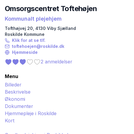
Omsorgscentret Toftehøjen
Kommunalt plejehjem
Tofthøjvej
20
,
4130
Viby Sjælland
Roskilde
Kommune
Klik for at se tlf.
toftehoejen@roskilde.dk
Hjemmeside
2
anmeldelser
Menu
Billeder
Beskrivelse
Økonomi
Dokumenter
Hjemmepleje i
Roskilde
Kort