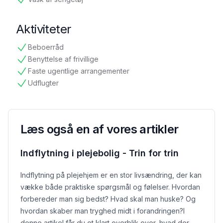
tilgængelig
Aktiviteter
Beboerråd
tilgængelig
Benyttelse af frivillige
tilgængelig
Faste ugentlige arrangementer
tilgængelig
Udflugter
tilgængelig
Læs også en af vores artikler
Indflytning i plejebolig - Trin for trin
Indflytning på plejehjem er en stor livsændring, der kan
vække både praktiske spørgsmål og følelser. Hvordan
forbereder man sig bedst? Hvad skal man huske? Og
hvordan skaber man tryghed midt i forandringen?
I
denne artikel får du et klart overblik over, hvad der