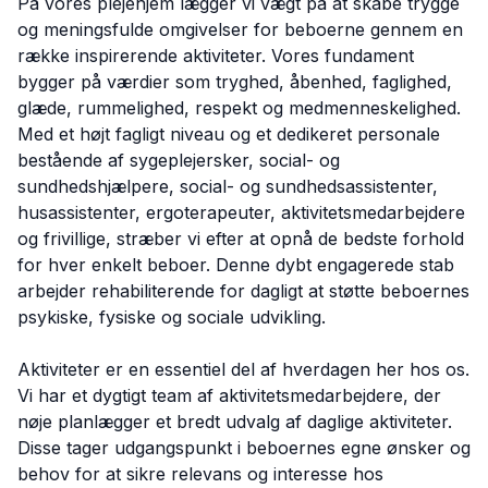
På vores plejehjem lægger vi vægt på at skabe trygge
og meningsfulde omgivelser for beboerne gennem en
række inspirerende aktiviteter. Vores fundament
bygger på værdier som tryghed, åbenhed, faglighed,
glæde, rummelighed, respekt og medmenneskelighed.
Med et højt fagligt niveau og et dedikeret personale
bestående af sygeplejersker, social- og
sundhedshjælpere, social- og sundhedsassistenter,
husassistenter, ergoterapeuter, aktivitetsmedarbejdere
og frivillige, stræber vi efter at opnå de bedste forhold
for hver enkelt beboer. Denne dybt engagerede stab
arbejder rehabiliterende for dagligt at støtte beboernes
psykiske, fysiske og sociale udvikling.
Aktiviteter er en essentiel del af hverdagen her hos os.
Vi har et dygtigt team af aktivitetsmedarbejdere, der
nøje planlægger et bredt udvalg af daglige aktiviteter.
Disse tager udgangspunkt i beboernes egne ønsker og
behov for at sikre relevans og interesse hos