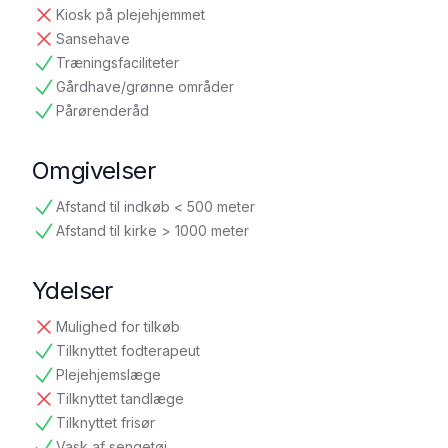
ikke tilgængelig
Kiosk på plejehjemmet
ikke tilgængelig
Sansehave
ikke tilgængelig
Træningsfaciliteter
tilgængelig
Gårdhave/grønne områder
tilgængelig
Pårørenderåd
tilgængelig
Omgivelser
Afstand til indkøb < 500 meter
tilgængelig
Afstand til kirke > 1000 meter
tilgængelig
Ydelser
Mulighed for tilkøb
ikke tilgængelig
Tilknyttet fodterapeut
tilgængelig
Plejehjemslæge
tilgængelig
Tilknyttet tandlæge
ikke tilgængelig
Tilknyttet frisør
tilgængelig
Vask af sengetøj