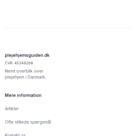
Footer
plejehjemsguiden.dk
CVR: 45349268
Nemt overblik over
plejehjem i Danmark.
Mere information
Artikler
Ofte stillede spørgsmål
Kontakt os