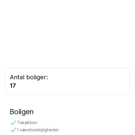
Antal boliger:
17
Boligen
Tekøkken
tilgængelig
1 værelseslejligheder
tilgængelig