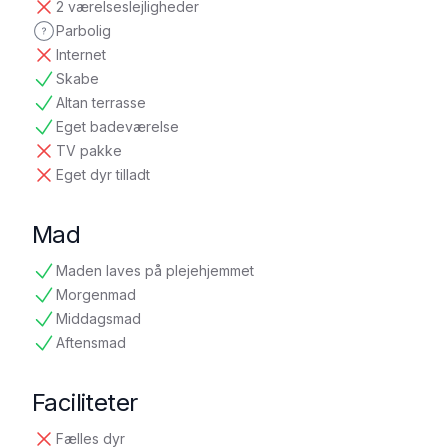
2 værelseslejligheder
ikke tilgængelig
Parbolig
ikke oplyst
Internet
ikke tilgængelig
Skabe
tilgængelig
Altan terrasse
tilgængelig
Eget badeværelse
tilgængelig
TV pakke
ikke tilgængelig
Eget dyr tilladt
ikke tilgængelig
Mad
Maden laves på plejehjemmet
tilgængelig
Morgenmad
tilgængelig
Middagsmad
tilgængelig
Aftensmad
tilgængelig
Faciliteter
Fælles dyr