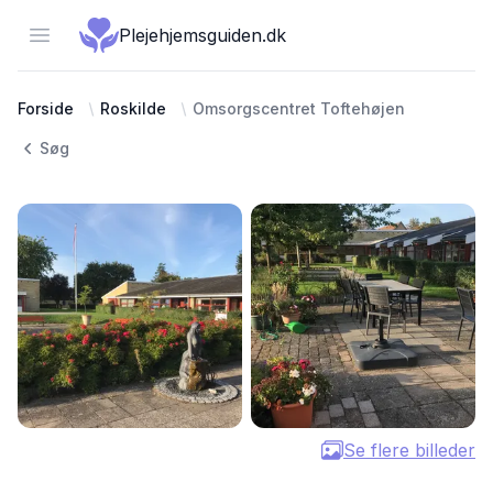
Open menu
Plejehjemsguiden.dk
Forside
Roskilde
Omsorgscentret Toftehøjen
Søg
Se flere billeder