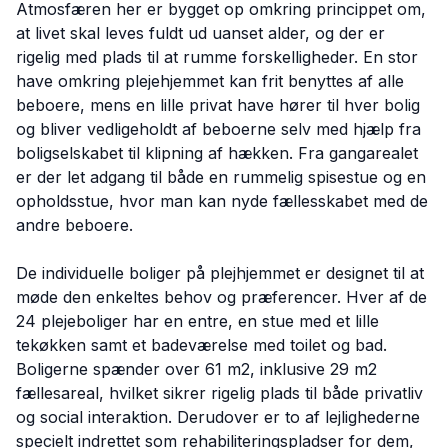
Atmosfæren her er bygget op omkring princippet om,
at livet skal leves fuldt ud uanset alder, og der er
rigelig med plads til at rumme forskelligheder. En stor
have omkring plejehjemmet kan frit benyttes af alle
beboere, mens en lille privat have hører til hver bolig
og bliver vedligeholdt af beboerne selv med hjælp fra
boligselskabet til klipning af hækken. Fra gangarealet
er der let adgang til både en rummelig spisestue og en
opholdsstue, hvor man kan nyde fællesskabet med de
andre beboere.
De individuelle boliger på plejhjemmet er designet til at
møde den enkeltes behov og præferencer. Hver af de
24 plejeboliger har en entre, en stue med et lille
tekøkken samt et badeværelse med toilet og bad.
Boligerne spænder over 61 m2, inklusive 29 m2
fællesareal, hvilket sikrer rigelig plads til både privatliv
og social interaktion. Derudover er to af lejlighederne
specielt indrettet som rehabiliteringspladser for dem,