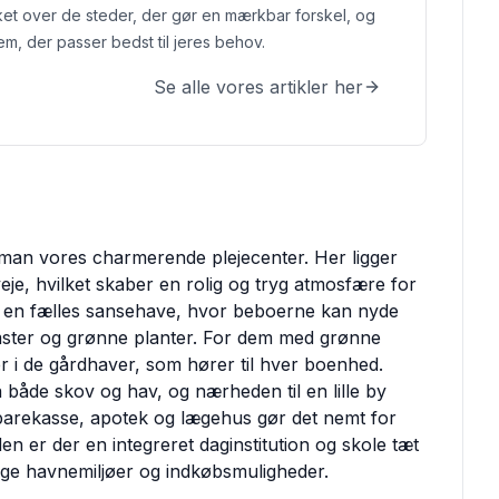
ket over de steder, der gør en mærkbar forskel, og
em, der passer bedst til jeres behov.
Se alle vores artikler her
man vores charmerende plejecenter. Her ligger
veje, hvilket skaber en rolig og tryg atmosfære for
et en fælles sansehave, hvor beboerne kan nyde
lomster og grønne planter. For dem med grønne
r i de gårdhaver, som hører til hver boenhed.
a både skov og hav, og nærheden til en lille by
parekasse, apotek og lægehus gør det nemt for
 er der en integreret daginstitution og skole tæt
lige havnemiljøer og indkøbsmuligheder.