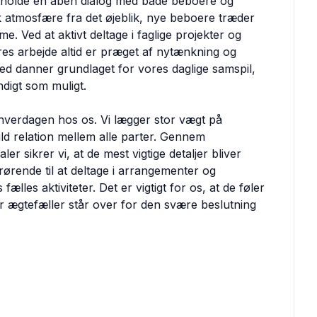
etholde en åben dialog med både beboere og
 atmosfære fra det øjeblik, nye beboere træder
me. Ved at aktivt deltage i faglige projekter og
res arbejde altid er præget af nytænkning og
ed danner grundlaget for vores daglige samspil,
digt som muligt.
 hverdagen hos os. Vi lægger stor vægt på
fuld relation mellem alle parter. Gennem
r sikrer vi, at de mest vigtige detaljer bliver
årørende til at deltage i arrangementer og
ælles aktiviteter. Det er vigtigt for os, at de føler
r ægtefæller står over for den svære beslutning