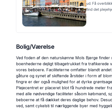
ud. Få overblik
find det plejehj
Bolig/Værelse
Ved foden af den naturskønne Mols Bjerge finder 
boenhederne dejligt tilbagetrukket fra trafikerede 
vores beboere. Faciliteterne omfatter blandt and
gåture og synet af skiftende årstider i form af b
fingre er der også mulighed for at dyrke grøntsage
Plejecentret er placeret blot få hundrede meter fr
med alle nødvendige faciliteter såsom købmand, s
beboerne at få dækket deres daglige behov. Desuden
ved, samt cykelsti til nærliggende byer med hygge