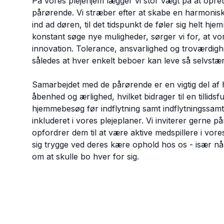
På vores plejehjem lægger vi stor vægt på at opr
pårørende. Vi stræber efter at skabe en harmonisk
ind ad døren, til det tidspunkt de føler sig helt hjem
konstant søge nye muligheder, sørger vi for, at vo
innovation. Tolerance, ansvarlighed og troværdigh
således at hver enkelt beboer kan leve så selvstæn
Samarbejdet med de pårørende er en vigtig del af
åbenhed og ærlighed, hvilket bidrager til en tillids
hjemmebesøg før indflytning samt indflytningssamtale
inkluderet i vores plejeplaner. Vi inviterer gerne p
opfordrer dem til at være aktive medspillere i vores f
sig trygge ved deres kære ophold hos os - især nå
om at skulle bo hver for sig.