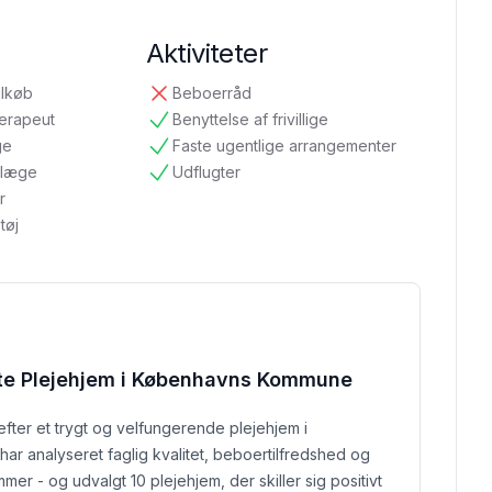
Aktiviteter
ilkøb
Beboerråd
ikke tilgængelig
terapeut
Benyttelse af frivillige
tilgængelig
ge
Faste ugentlige arrangementer
tilgængelig
ndlæge
Udflugter
tilgængelig
r
tøj
te Plejehjem i Københavns Kommune
efter et trygt og velfungerende plejehjem i
ar analyseret faglig kvalitet, beboertilfredshed og
er - og udvalgt 10 plejehjem, der skiller sig positivt