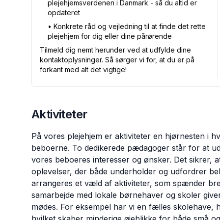
plejehjemsverdenen i Danmark - så du altid er
opdateret
•⁠ Konkrete råd og vejledning til at finde det rette
plejehjem for dig eller dine pårørende
Tilmeld dig nemt herunder ved at udfylde dine
kontaktoplysninger. Så sørger vi for, at du er på
forkant med alt det vigtige!
Aktiviteter
På vores plejehjem er aktiviteter en hjørnesten i 
beboerne. To dedikerede pædagoger står for at uda
vores beboeres interesser og ønsker. Det sikrer,
oplevelser, der både underholder og udfordrer b
arrangeres et væld af aktiviteter, som spænder bredt
samarbejde med lokale børnehaver og skoler giver 
mødes. For eksempel har vi en fælles skolehave, 
hvilket skaber minderige øjeblikke for både små o