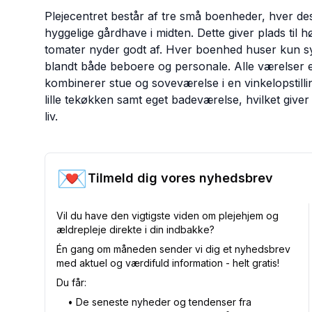
Plejecentret består af tre små boenheder, hver d
hyggelige gårdhave i midten. Dette giver plads ti
tomater nyder godt af. Hver boenhed huser kun sy
blandt både beboere og personale. Alle værelser 
kombinerer stue og soveværelse i en vinkelopstill
lille tekøkken samt eget badeværelse, hvilket giver
liv.
💌
Tilmeld dig vores nyhedsbrev
Vil du have den vigtigste viden om plejehjem og
ældrepleje direkte i din indbakke?
Én gang om måneden sender vi dig et nyhedsbrev
med aktuel og værdifuld information - helt gratis!
Du får:
•⁠ De seneste nyheder og tendenser fra