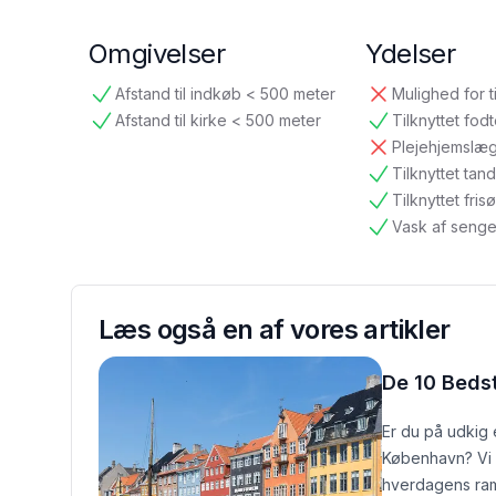
Omgivelser
Ydelser
Afstand til indkøb < 500 meter
Mulighed for t
tilgængelig
ikke tilgængelig
Afstand til kirke < 500 meter
Tilknyttet fod
tilgængelig
tilgængelig
Plejehjemslæ
ikke tilgængelig
Tilknyttet ta
tilgængelig
Tilknyttet frisø
tilgængelig
Vask af senge
tilgængelig
Læs også en af vores artikler
De 10 Beds
Er du på udkig 
København? Vi h
hverdagens ramm