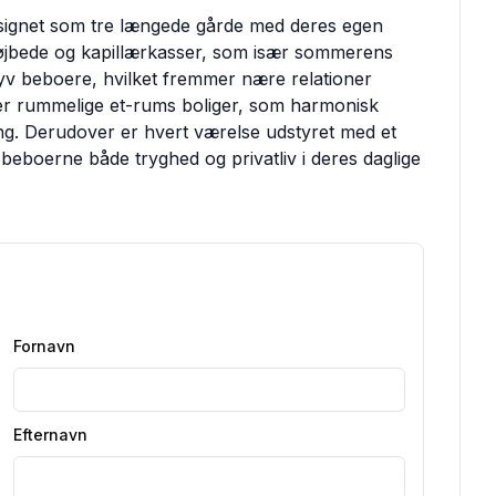
esignet som tre længede gårde med deres egen
l højbede og kapillærkasser, som især sommerens
v beboere, hvilket fremmer nære relationer
er rummelige et-rums boliger, som harmonisk
ing. Derudover er hvert værelse udstyret med et
 beboerne både tryghed og privatliv i deres daglige
Fornavn
Efternavn