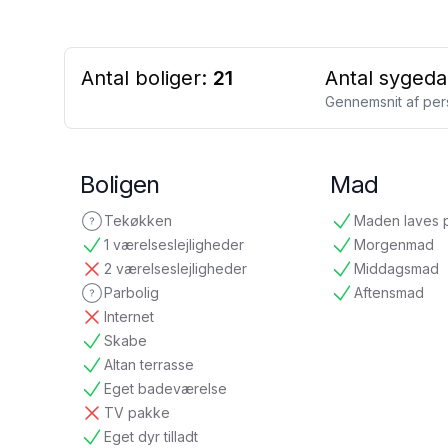
Antal boliger:
21
Antal sygeda
Gennemsnit af per
Boligen
Mad
Tekøkken
Maden laves 
ikke oplyst
tilgængelig
1 værelseslejligheder
Morgenmad
tilgængelig
tilgængelig
2 værelseslejligheder
Middagsmad
ikke tilgængelig
tilgængelig
Parbolig
Aftensmad
ikke oplyst
tilgængelig
Internet
ikke tilgængelig
Skabe
tilgængelig
Altan terrasse
tilgængelig
Eget badeværelse
tilgængelig
TV pakke
ikke tilgængelig
Eget dyr tilladt
tilgængelig