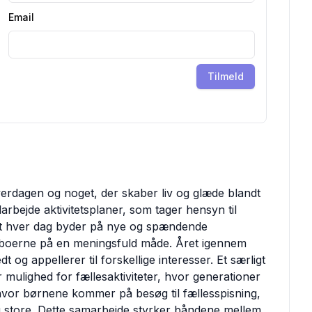
Email
Tilmeld
hverdagen og noget, der skaber liv og glæde blandt
rbejde aktivitetsplaner, som tager hensyn til
 at hver dag byder på nye og spændende
eboerne på en meningsfuld måde. Året igennem
 og appellerer til forskellige interesser. Et særligt
mulighed for fællesaktiviteter, hvor generationer
hvor børnene kommer på besøg til fællesspisning,
g store. Dette samarbejde styrker båndene mellem