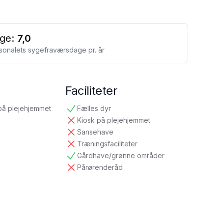
ge:
7,0
sonalets sygefraværsdage pr. år
Faciliteter
på plejehjemmet
Fælles dyr
tilgængelig
Kiosk på plejehjemmet
ikke tilgængelig
Sansehave
ikke tilgængelig
Træningsfaciliteter
ikke tilgængelig
Gårdhave/grønne områder
tilgængelig
Pårørenderåd
ikke tilgængelig