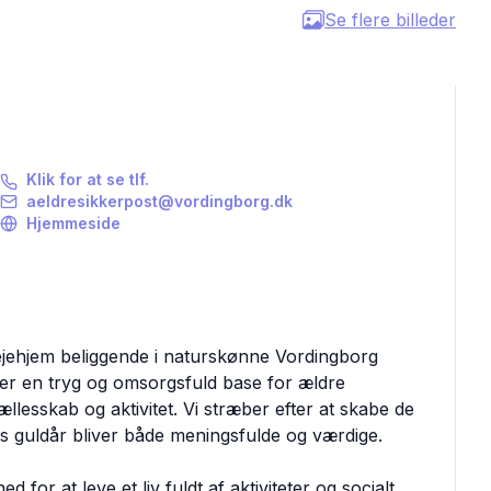
Se flere billeder
Klik for at se tlf.
aeldresikkerpost@vordingborg.dk
Hjemmeside
ejehjem beliggende i naturskønne Vordingborg
er en tryg og omsorgsfuld base for ældre
ællesskab og aktivitet. Vi stræber efter at skabe de
s guldår bliver både meningsfulde og værdige.
for at leve et liv fuldt af aktiviteter og socialt