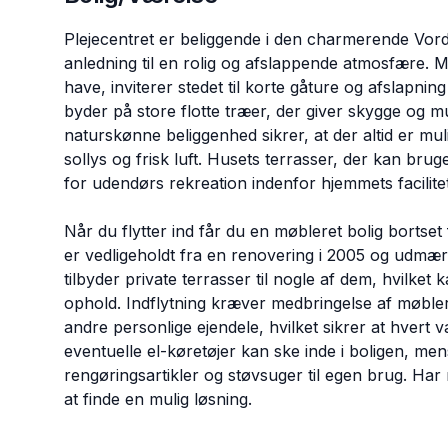
Plejecentret er beliggende i den charmerende Vord
anledning til en rolig og afslappende atmosfære.
have, inviterer stedet til korte gåture og afslapn
byder på store flotte træer, der giver skygge og mu
naturskønne beliggenhed sikrer, at der altid er m
sollys og frisk luft. Husets terrasser, der kan bru
for udendørs rekreation indenfor hjemmets facilitet
Når du flytter ind får du en møbleret bolig bortse
er vedligeholdt fra en renovering i 2005 og udmærk
tilbyder private terrasser til nogle af dem, hvilke
ophold. Indflytning kræver medbringelse af møbler
andre personlige ejendele, hvilket sikrer at hvert v
eventuelle el-køretøjer kan ske inde i boligen, men
rengøringsartikler og støvsuger til egen brug. Har
at finde en mulig løsning.