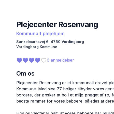
Plejecenter Rosenvang
Kommunalt plejehjem
Sankelmarksvej
6
,
4760
Vordingborg
Vordingborg
Kommune
6
anmeldelser
Om os
Plejecenter Rosenvang er et kommunalt drevet pl
Kommune. Med sine 77 boliger tilbyder vores cent
borgere, der ønsker at bo i et miljø præget af ro, f
bedste rammer for vores beboere, således at dere
Hos os vægter vi højt, at vores beboere har mulighed 