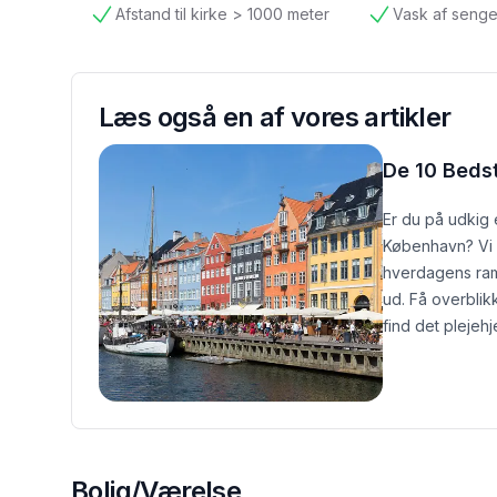
Afstand til kirke > 1000 meter
Vask af senge
tilgængelig
tilgængelig
Læs også en af vores artikler
De 10 Beds
Er du på udkig 
København? Vi h
hverdagens ramm
ud. Få overblik
find det plejehj
Bolig/Værelse