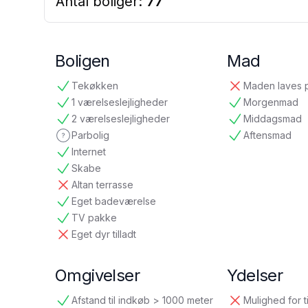
Antal boliger:
77
Boligen
Mad
Tekøkken
Maden laves 
tilgængelig
ikke tilgængelig
1 værelseslejligheder
Morgenmad
tilgængelig
tilgængelig
2 værelseslejligheder
Middagsmad
tilgængelig
tilgængelig
Parbolig
Aftensmad
ikke oplyst
tilgængelig
Internet
tilgængelig
Skabe
tilgængelig
Altan terrasse
ikke tilgængelig
Eget badeværelse
tilgængelig
TV pakke
tilgængelig
Eget dyr tilladt
ikke tilgængelig
Omgivelser
Ydelser
Afstand til indkøb > 1000 meter
Mulighed for t
tilgængelig
ikke tilgængelig