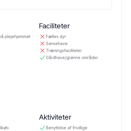
Faciliteter
på plejehjemmet
Fælles dyr
ikke tilgængelig
Sansehave
ikke tilgængelig
Træningsfaciliteter
ikke tilgængelig
Gårdhave/grønne områder
tilgængelig
Aktiviteter
ilkøb
Benyttelse af frivillige
tilgængelig