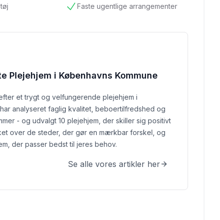
tøj
Faste ugentlige arrangementer
tilgængelig
te Plejehjem i Københavns Kommune
efter et trygt og velfungerende plejehjem i
ar analyseret faglig kvalitet, beboertilfredshed og
er - og udvalgt 10 plejehjem, der skiller sig positivt
ket over de steder, der gør en mærkbar forskel, og
em, der passer bedst til jeres behov.
Se alle vores artikler her