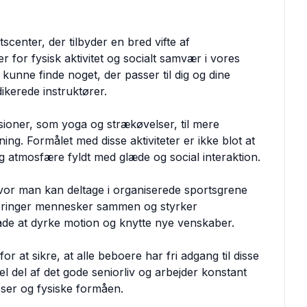
tscenter, der tilbyder en bred vifte af
er for fysisk aktivitet og socialt samvær i vores
kunne finde noget, der passer til dig og dine
ikerede instruktører.
ssioner, som yoga og strækøvelser, til mere
ing. Formålet med disse aktiviteter er ikke blot at
g atmosfære fyldt med glæde og social interaktion.
hvor man kan deltage i organiserede sportsgrene
r bringer mennesker sammen og styrker
både at dyrke motion og knytte nye venskaber.
or at sikre, at alle beboere har fri adgang til disse
iel del af det gode seniorliv og arbejder konstant
esser og fysiske formåen.