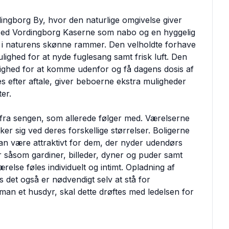
ingborg By, hvor den naturlige omgivelse giver
 Med Vordingborg Kaserne som nabo og en hyggelig
ing i naturens skønne rammer. Den velholdte forhave
lighed for at nyde fuglesang samt frisk luft. Den
ulighed for at komme udenfor og få dagens dosis af
ges efter aftale, giver beboerne ekstra muligheder
er.
t fra sengen, som allerede følger med. Værelserne
er sig ved deres forskellige størrelser. Boligerne
t kan være attraktivt for dem, der nyder udendørs
 såsom gardiner, billeder, dyner og puder samt
ærelse føles individuelt og intimt. Opladning af
s det også er nødvendigt selv at stå for
 man et husdyr, skal dette drøftes med ledelsen for