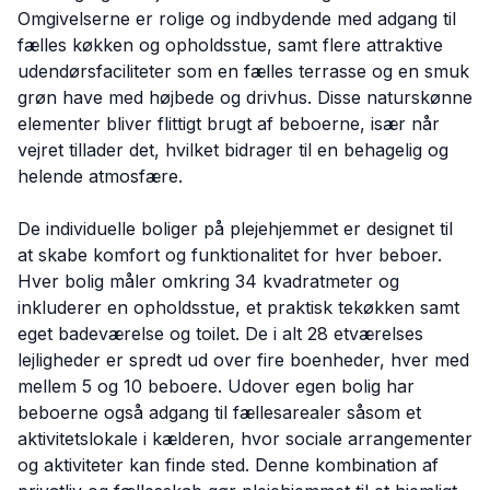
Omgivelserne er rolige og indbydende med adgang til
fælles køkken og opholdsstue, samt flere attraktive
udendørsfaciliteter som en fælles terrasse og en smuk
grøn have med højbede og drivhus. Disse naturskønne
elementer bliver flittigt brugt af beboerne, især når
vejret tillader det, hvilket bidrager til en behagelig og
helende atmosfære.
De individuelle boliger på plejehjemmet er designet til
at skabe komfort og funktionalitet for hver beboer.
Hver bolig måler omkring 34 kvadratmeter og
inkluderer en opholdsstue, et praktisk tekøkken samt
eget badeværelse og toilet. De i alt 28 etværelses
lejligheder er spredt ud over fire boenheder, hver med
mellem 5 og 10 beboere. Udover egen bolig har
beboerne også adgang til fællesarealer såsom et
aktivitetslokale i kælderen, hvor sociale arrangementer
og aktiviteter kan finde sted. Denne kombination af