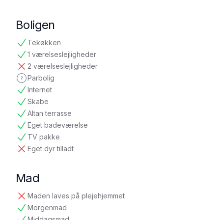
Boligen
Tekøkken
tilgængelig
1 værelseslejligheder
tilgængelig
2 værelseslejligheder
ikke tilgængelig
Parbolig
ikke oplyst
Internet
tilgængelig
Skabe
tilgængelig
Altan terrasse
tilgængelig
Eget badeværelse
tilgængelig
TV pakke
tilgængelig
Eget dyr tilladt
ikke tilgængelig
Mad
Maden laves på plejehjemmet
ikke tilgængelig
Morgenmad
tilgængelig
Middagsmad