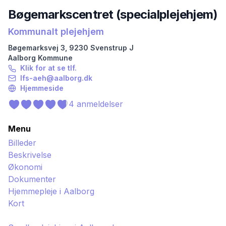
Bøgemarkscentret (specialplejehjem)
Kommunalt plejehjem
Bøgemarksvej
3
,
9230
Svenstrup J
Aalborg
Kommune
Klik for at se tlf.
lfs-aeh@aalborg.dk
Hjemmeside
4
anmeldelser
Menu
Billeder
Beskrivelse
Økonomi
Dokumenter
Hjemmepleje i
Aalborg
Kort