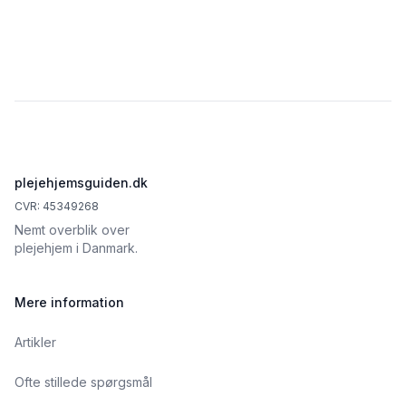
Footer
plejehjemsguiden.dk
CVR: 45349268
Nemt overblik over
plejehjem i Danmark.
Mere information
Artikler
Ofte stillede spørgsmål