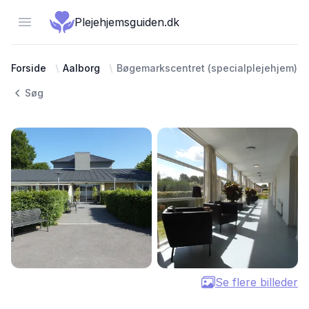
Open menu
Plejehjemsguiden.dk
Forside
Aalborg
Bøgemarkscentret (specialplejehjem)
Søg
Se flere billeder