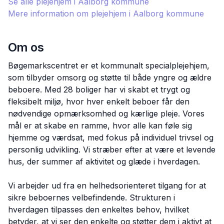
Se alle plejehjem i
Aalborg
kommune
Mere information om plejehjem i
Aalborg
kommune
Om os
Bøgemarkscentret er et kommunalt specialplejehjem,
som tilbyder omsorg og støtte til både yngre og ældre
beboere. Med 28 boliger har vi skabt et trygt og
fleksibelt miljø, hvor hver enkelt beboer får den
nødvendige opmærksomhed og kærlige pleje. Vores
mål er at skabe en ramme, hvor alle kan føle sig
hjemme og værdsat, med fokus på individuel trivsel og
personlig udvikling. Vi stræber efter at være et levende
hus, der summer af aktivitet og glæde i hverdagen.
Vi arbejder ud fra en helhedsorienteret tilgang for at
sikre beboernes velbefindende. Strukturen i
hverdagen tilpasses den enkeltes behov, hvilket
betyder, at vi ser den enkelte og støtter dem i aktivt at