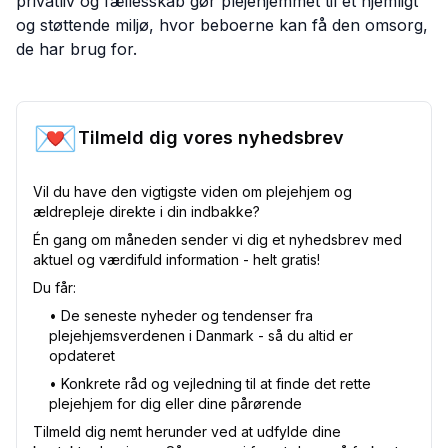
privatliv og fællesskab gør plejehjemmet til et hjemligt
og støttende miljø, hvor beboerne kan få den omsorg,
de har brug for.
💌
Tilmeld dig vores nyhedsbrev
Vil du have den vigtigste viden om plejehjem og
ældrepleje direkte i din indbakke?
Én gang om måneden sender vi dig et nyhedsbrev med
aktuel og værdifuld information - helt gratis!
Du får:
•⁠ De seneste nyheder og tendenser fra
plejehjemsverdenen i Danmark - så du altid er
opdateret
•⁠ Konkrete råd og vejledning til at finde det rette
plejehjem for dig eller dine pårørende
Tilmeld dig nemt herunder ved at udfylde dine