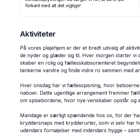
forkant med alt det vigtige!
Aktiviteter
På vores plejehjem er der et bredt udvalg af aktivit
de nyder og glæder sig til. Hver morgen starter v
skaber en rolig og fællesskabsorienteret begyndel
tankerne vandre og finde indre ro sammen med a
Hver onsdag har vi fællesspisning, hvor beboerne
naboer. Dette ugentlige arrangement fremmer fæll
om spisebordene, hvor nye venskaber opstår og e
Mandage er særligt spændende hos os, for der har v
kryddersnaps med krydderurter, som vi selv har he
udendørs fornøjelser med indendørs hygge – samt li