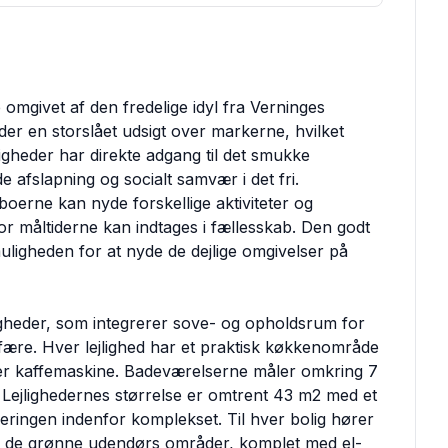
omgivet af den fredelige idyl fra Verninges
 der en storslået udsigt over markerne, hvilket
ligheder har direkte adgang til det smukke
afslapning og socialt samvær i det fri.
oerne kan nyde forskellige aktiviteter og
 måltiderne kan indtages i fællesskab. Den godt
muligheden for at nyde de dejlige omgivelser på
ligheder, som integrerer sove- og opholdsrum for
ære. Hver lejlighed har et praktisk køkkenområde
ller kaffemaskine. Badeværelserne måler omkring 7
 Lejlighedernes størrelse er omtrent 43 m2 med et
eringen indenfor komplekset. Til hver bolig hører
il de grønne udendørs områder, komplet med el-