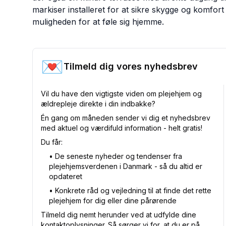
markiser installeret for at sikre skygge og komfort
muligheden for at føle sig hjemme.
💌
Tilmeld dig vores nyhedsbrev
Vil du have den vigtigste viden om plejehjem og
ældrepleje direkte i din indbakke?
Én gang om måneden sender vi dig et nyhedsbrev
med aktuel og værdifuld information - helt gratis!
Du får:
•⁠ De seneste nyheder og tendenser fra
plejehjemsverdenen i Danmark - så du altid er
opdateret
•⁠ Konkrete råd og vejledning til at finde det rette
plejehjem for dig eller dine pårørende
Tilmeld dig nemt herunder ved at udfylde dine
kontaktoplysninger. Så sørger vi for, at du er på