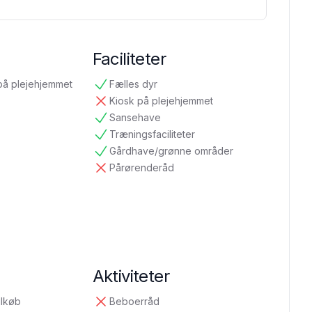
Faciliteter
på plejehjemmet
Fælles dyr
tilgængelig
Kiosk på plejehjemmet
ikke tilgængelig
Sansehave
tilgængelig
Træningsfaciliteter
tilgængelig
Gårdhave/grønne områder
tilgængelig
Pårørenderåd
ikke tilgængelig
Aktiviteter
ilkøb
Beboerråd
ikke tilgængelig