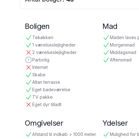
Boligen
Mad
Tekøkken
Maden laves 
tilgængelig
tilgængelig
1 værelseslejligheder
Morgenmad
tilgængelig
tilgængelig
2 værelseslejligheder
Middagsmad
ikke tilgængelig
tilgængelig
Parbolig
Aftensmad
ikke oplyst
tilgængelig
Internet
ikke tilgængelig
Skabe
tilgængelig
Altan terrasse
tilgængelig
Eget badeværelse
tilgængelig
TV pakke
tilgængelig
Eget dyr tilladt
ikke tilgængelig
Omgivelser
Ydelser
Afstand til indkøb > 1000 meter
Mulighed for t
tilgængelig
tilgængelig