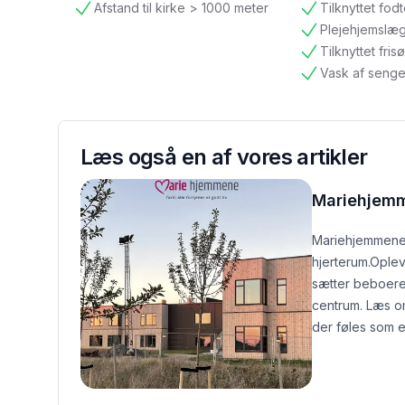
Afstand til kirke > 1000 meter
Tilknyttet fod
tilgængelig
tilgængelig
Plejehjemslæ
tilgængelig
Tilknyttet frisø
tilgængelig
Vask af senge
tilgængelig
Læs også en af vores artikler
Mariehjem
Mariehjemmene 
hjerterum.
Oplev
sætter beboere
centrum. Læs o
der føles som e