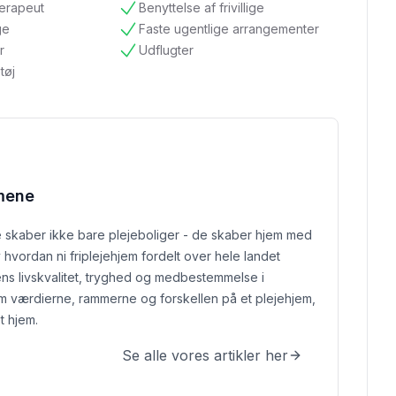
terapeut
Benyttelse af frivillige
tilgængelig
ge
Faste ugentlige arrangementer
tilgængelig
r
Udflugter
tilgængelig
tøj
mene
skaber ikke bare plejeboliger - de skaber hjem med
 hvordan ni friplejehjem fordelt over hele landet
ns livskvalitet, tryghed og medbestemmelse i
m værdierne, rammerne og forskellen på et plejehjem,
t hjem.
Se alle vores artikler her