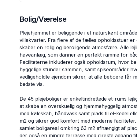
Bolig/Værelse
Plejehjemmet er beliggende i et naturskønt område 
villakvarter. Fra flere af de fælles opholdsstuer er
skaber en rolig og beroligende atmosfære. Alle lej
haveanlæg, som danner en perfekt ramme for både 
Faciliteterne inkluderer også opholdsrum, hvor beb
hyggelige stunder sammen, samt spiseområder hvor
vedligeholdte ejendom sikrer, at alle beboere får 
bedste vis.
De 45 plejeboliger er enkeltindrettede et-rums lej
at skabe en overskuelig og hjemmehyggelig atmosf
med køleskab, håndvask samt plads til el-kedel e
m2 og sikrer god komfort med moderne faciliteter.
samlet boligareal omkring 63 m2 afhængigt af plac
der også en mindre terrasse med direkte adgang t