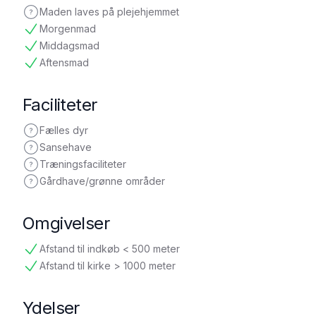
Maden laves på plejehjemmet
ikke oplyst
Morgenmad
tilgængelig
Middagsmad
tilgængelig
Aftensmad
tilgængelig
Faciliteter
Fælles dyr
ikke oplyst
Sansehave
ikke oplyst
Træningsfaciliteter
ikke oplyst
Gårdhave/grønne områder
ikke oplyst
Omgivelser
Afstand til indkøb < 500 meter
tilgængelig
Afstand til kirke > 1000 meter
tilgængelig
Ydelser