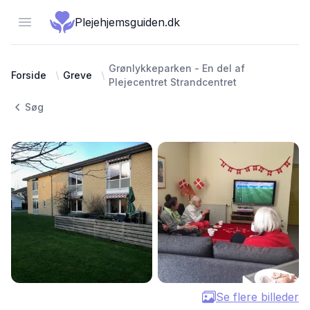
Open menu
Plejehjemsguiden.dk
Grønlykkeparken - En del af
Forside
Greve
Plejecentret Strandcentret
Søg
Se flere billeder