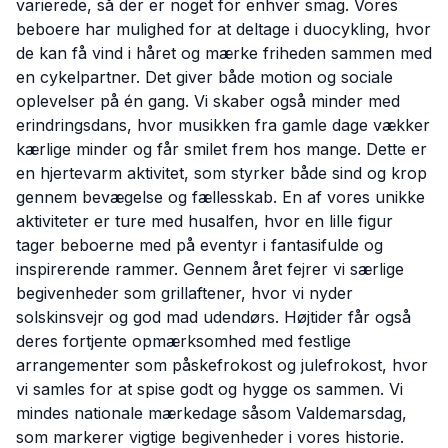
varierede, så der er noget for enhver smag. Vores
beboere har mulighed for at deltage i duocykling, hvor
de kan få vind i håret og mærke friheden sammen med
en cykelpartner. Det giver både motion og sociale
oplevelser på én gang. Vi skaber også minder med
erindringsdans, hvor musikken fra gamle dage vækker
kærlige minder og får smilet frem hos mange. Dette er
en hjertevarm aktivitet, som styrker både sind og krop
gennem bevægelse og fællesskab. En af vores unikke
aktiviteter er ture med husalfen, hvor en lille figur
tager beboerne med på eventyr i fantasifulde og
inspirerende rammer. Gennem året fejrer vi særlige
begivenheder som grillaftener, hvor vi nyder
solskinsvejr og god mad udendørs. Højtider får også
deres fortjente opmærksomhed med festlige
arrangementer som påskefrokost og julefrokost, hvor
vi samles for at spise godt og hygge os sammen. Vi
mindes nationale mærkedage såsom Valdemarsdag,
som markerer vigtige begivenheder i vores historie.