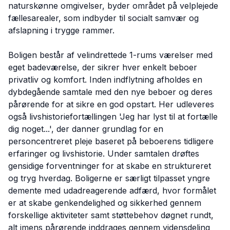
naturskønne omgivelser, byder området på velplejede
fællesarealer, som indbyder til socialt samvær og
afslapning i trygge rammer.
Boligen består af velindrettede 1-rums værelser med
eget badeværelse, der sikrer hver enkelt beboer
privatliv og komfort. Inden indflytning afholdes en
dybdegående samtale med den nye beboer og deres
pårørende for at sikre en god opstart. Her udleveres
også livshistoriefortællingen 'Jeg har lyst til at fortælle
dig noget...', der danner grundlag for en
personcentreret pleje baseret på beboerens tidligere
erfaringer og livshistorie. Under samtalen drøftes
gensidige forventninger for at skabe en struktureret
og tryg hverdag. Boligerne er særligt tilpasset yngre
demente med udadreagerende adfærd, hvor formålet
er at skabe genkendelighed og sikkerhed gennem
forskellige aktiviteter samt støttebehov døgnet rundt,
alt imens pårørende inddrages gennem vidensdeling