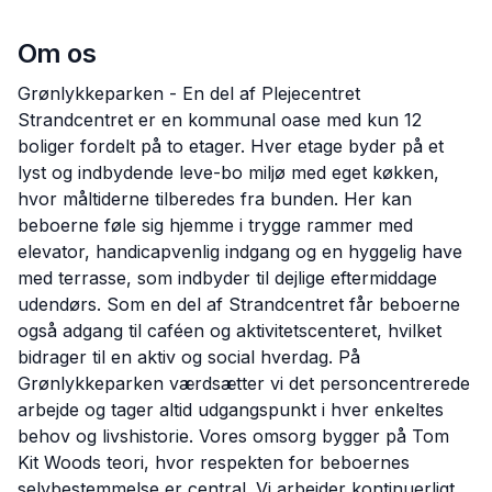
Om os
Grønlykkeparken - En del af Plejecentret
Strandcentret er en kommunal oase med kun 12
boliger fordelt på to etager. Hver etage byder på et
lyst og indbydende leve-bo miljø med eget køkken,
hvor måltiderne tilberedes fra bunden. Her kan
beboerne føle sig hjemme i trygge rammer med
elevator, handicapvenlig indgang og en hyggelig have
med terrasse, som indbyder til dejlige eftermiddage
udendørs. Som en del af Strandcentret får beboerne
også adgang til caféen og aktivitetscenteret, hvilket
bidrager til en aktiv og social hverdag. På
Grønlykkeparken værdsætter vi det personcentrerede
arbejde og tager altid udgangspunkt i hver enkeltes
behov og livshistorie. Vores omsorg bygger på Tom
Kit Woods teori, hvor respekten for beboernes
selvbestemmelse er central. Vi arbejder kontinuerligt