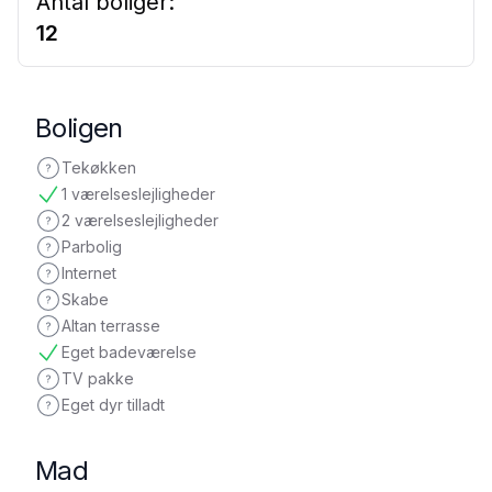
Antal boliger:
12
Boligen
Tekøkken
ikke oplyst
1 værelseslejligheder
tilgængelig
2 værelseslejligheder
ikke oplyst
Parbolig
ikke oplyst
Internet
ikke oplyst
Skabe
ikke oplyst
Altan terrasse
ikke oplyst
Eget badeværelse
tilgængelig
TV pakke
ikke oplyst
Eget dyr tilladt
ikke oplyst
Mad