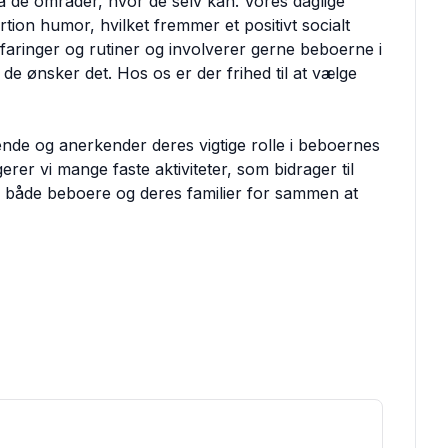
å de områder, hvor de selv kan. Vores daglige
ion humor, hvilket fremmer et positivt socialt
rfaringer og rutiner og involverer gerne beboerne i
e ønsker det. Hos os er der frihed til at vælge
nde og anerkender deres vigtige rolle i beboernes
rer vi mange faste aktiviteter, som bidrager til
ra både beboere og deres familier for sammen at