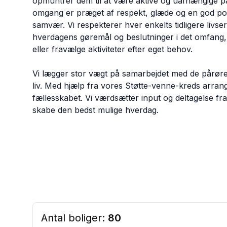
opmuntrer dem til at være aktive og uafhængige p
omgang er præget af respekt, glæde og en god port
samvær. Vi respekterer hver enkelts tidligere livse
hverdagens gøremål og beslutninger i det omfang, d
eller fravælge aktiviteter efter eget behov.
Vi lægger stor vægt på samarbejdet med de pårøre
liv. Med hjælp fra vores Støtte-venne-kreds arrange
fællesskabet. Vi værdsætter input og deltagelse f
skabe den bedst mulige hverdag.
Antal boliger:
80