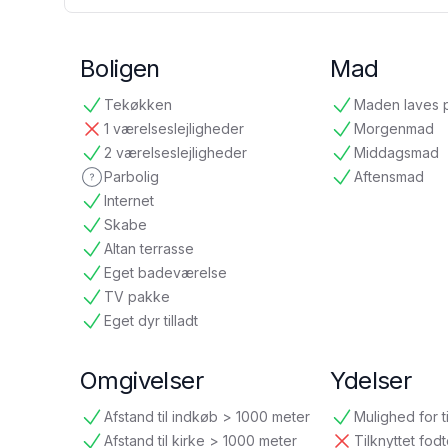
Boligen
Mad
Tekøkken
Maden laves 
tilgængelig
tilgængelig
1 værelseslejligheder
Morgenmad
ikke tilgængelig
tilgængelig
2 værelseslejligheder
Middagsmad
tilgængelig
tilgængelig
Parbolig
Aftensmad
ikke oplyst
tilgængelig
Internet
tilgængelig
Skabe
tilgængelig
Altan terrasse
tilgængelig
Eget badeværelse
tilgængelig
TV pakke
tilgængelig
Eget dyr tilladt
tilgængelig
Omgivelser
Ydelser
Afstand til indkøb > 1000 meter
Mulighed for t
tilgængelig
tilgængelig
Afstand til kirke > 1000 meter
Tilknyttet fod