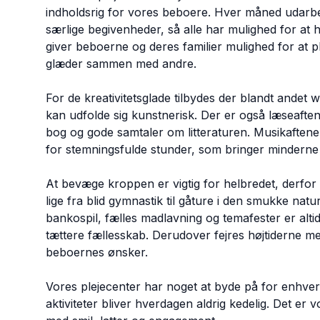
indholdsrig for vores beboere. Hver måned udarbejd
særlige begivenheder, så alle har mulighed for at h
giver beboerne og deres familier mulighed for at pl
glæder sammen med andre.
For de kreativitetsglade tilbydes der blandt ande
kan udfolde sig kunstnerisk. Der er også læseaften
bog og gode samtaler om litteraturen. Musikaften
for stemningsfulde stunder, som bringer minderne
At bevæge kroppen er vigtig for helbredet, derfor 
lige fra blid gymnastik til gåture i den smukke na
bankospil, fælles madlavning og temafester er alti
tættere fællesskab. Derudover fejres højtiderne me
beboernes ønsker.
Vores plejecenter har noget at byde på for enhv
aktiviteter bliver hverdagen aldrig kedelig. Det er