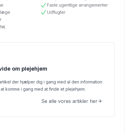
tilgængelig
ge
Faste ugentlige arrangementer
tilgængelig
ndlæge
Udflugter
tilgængelig
r
tøj
 vide om plejehjem
 artikel der hjælper dig i gang med al den information
at komme i gang med at finde et plejehjem.
Se alle vores artikler her