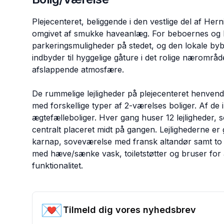
Plejecenteret, beliggende i den vestlige del af H
omgivet af smukke haveanlæg. For beboernes og
parkeringsmuligheder på stedet, og den lokale by
indbyder til hyggelige gåture i det rolige nærområ
afslappende atmosfære.
De rummelige lejligheder på plejecenteret henvende
med forskellige typer af 2-værelses boliger. Af de i
ægtefælleboliger. Hver gang huser 12 lejligheder, 
centralt placeret midt på gangen. Lejlighederne e
karnap, soveværelse med fransk altandør samt to
med hæve/sænke vask, toiletstøtter og bruser for 
funktionalitet.
💌
Tilmeld dig vores nyhedsbrev