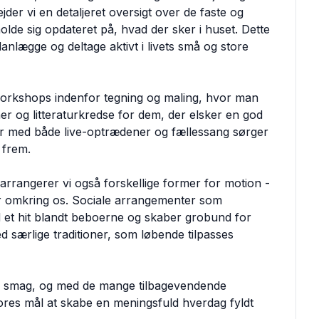
er vi en detaljeret oversigt over de faste og
olde sig opdateret på, hvad der sker i huset. Dette
anlægge og deltage aktivt i livets små og store
t workshops indenfor tegning og maling, hvor man
er og litteraturkredse for dem, der elsker en god
er med både live-optrædener og fællessang sørger
 frem.
arrangerer vi også forskellige former for motion -
tur omkring os. Sociale arrangementer som
d et hit blandt beboerne og skaber grobund for
d særlige traditioner, som løbende tilpasses
er smag, og med de mange tilbagevendende
 vores mål at skabe en meningsfuld hverdag fyldt