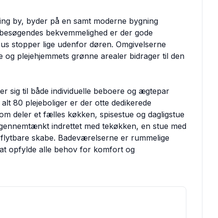
erning by, byder på en samt moderne bygning
 besøgendes bekvemmelighed er der gode
bus stopper lige udenfor døren. Omgivelserne
de og plejehjemmets grønne arealer bidrager til den
r sig til både individuelle beboere og ægtepar
 alt 80 plejeboliger er der otte dedikerede
som deler et fælles køkken, spisestue og dagligstue
r gennemtænkt indrettet med tekøkken, en stue med
 flytbare skabe. Badeværelserne er rummelige
at opfylde alle behov for komfort og