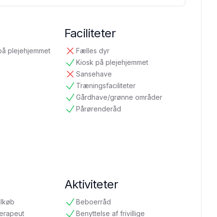
Faciliteter
på plejehjemmet
Fælles dyr
ikke tilgængelig
Kiosk på plejehjemmet
tilgængelig
Sansehave
ikke tilgængelig
Træningsfaciliteter
tilgængelig
Gårdhave/grønne områder
tilgængelig
Pårørenderåd
tilgængelig
Aktiviteter
ilkøb
Beboerråd
tilgængelig
terapeut
Benyttelse af frivillige