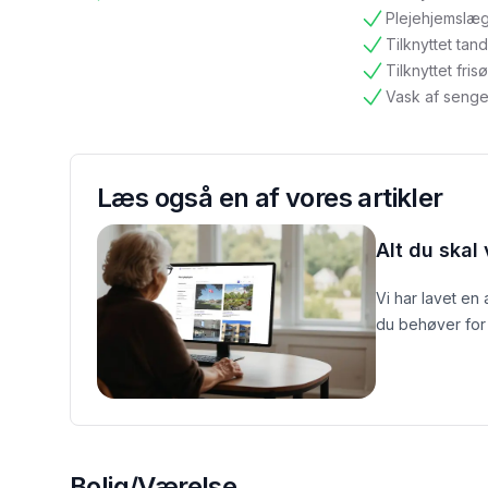
tilgængelig
ikke tilgængelig
Plejehjemslæ
tilgængelig
Tilknyttet ta
tilgængelig
Tilknyttet frisø
tilgængelig
Vask af senge
tilgængelig
Læs også en af vores artikler
Alt du skal
Vi har lavet en
du behøver for 
Bolig/Værelse