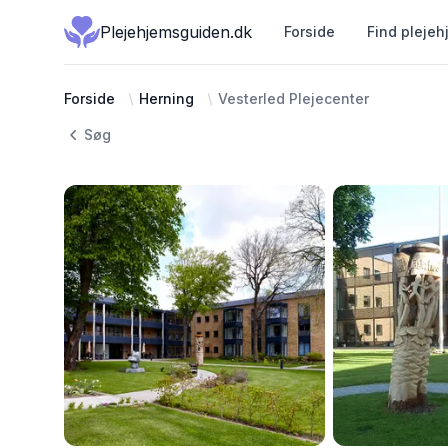
Plejehjemsguiden.dk
Forside
Find plejeh
Forside
Herning
Vesterled Plejecenter
Søg