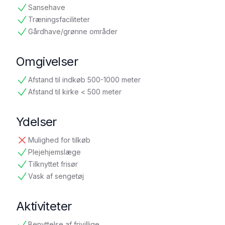
tilgængelig
Sansehave
tilgængelig
Træningsfaciliteter
tilgængelig
Gårdhave/grønne områder
tilgængelig
Omgivelser
Afstand til indkøb 500-1000 meter
tilgængelig
Afstand til kirke < 500 meter
tilgængelig
Ydelser
Mulighed for tilkøb
ikke tilgængelig
Plejehjemslæge
tilgængelig
Tilknyttet frisør
tilgængelig
Vask af sengetøj
tilgængelig
Aktiviteter
Benyttelse af frivillige