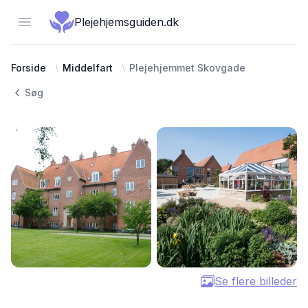
Open menu
Plejehjemsguiden.dk
Forside
Middelfart
Plejehjemmet Skovgade
Søg
Se flere billeder