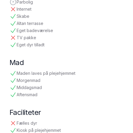
Parbolig
ikke oplyst
Internet
ikke tilgængelig
Skabe
tilgængelig
Altan terrasse
tilgængelig
Eget badeværelse
tilgængelig
TV pakke
ikke tilgængelig
Eget dyr tilladt
tilgængelig
Mad
Maden laves på plejehjemmet
tilgængelig
Morgenmad
tilgængelig
Middagsmad
tilgængelig
Aftensmad
tilgængelig
Faciliteter
Fælles dyr
ikke tilgængelig
Kiosk på plejehjemmet