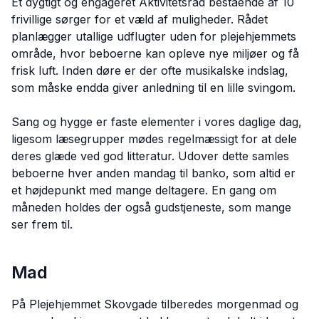
Et dygtigt og engageret Aktivitetsråd bestående af 10
frivillige sørger for et væld af muligheder. Rådet
planlægger utallige udflugter uden for plejehjemmets
område, hvor beboerne kan opleve nye miljøer og få
frisk luft. Inden døre er der ofte musikalske indslag,
som måske endda giver anledning til en lille svingom.
Sang og hygge er faste elementer i vores daglige dag,
ligesom læsegrupper mødes regelmæssigt for at dele
deres glæde ved god litteratur. Udover dette samles
beboerne hver anden mandag til banko, som altid er
et højdepunkt med mange deltagere. En gang om
måneden holdes der også gudstjeneste, som mange
ser frem til.
Mad
På Plejehjemmet Skovgade tilberedes morgenmad og