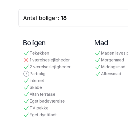
Antal boliger:
18
Boligen
Mad
Tekøkken
Maden laves 
tilgængelig
tilgængelig
1 værelseslejligheder
Morgenmad
ikke tilgængelig
tilgængelig
2 værelseslejligheder
Middagsmad
tilgængelig
tilgængelig
Parbolig
Aftensmad
ikke oplyst
tilgængelig
Internet
tilgængelig
Skabe
tilgængelig
Altan terrasse
tilgængelig
Eget badeværelse
tilgængelig
TV pakke
tilgængelig
Eget dyr tilladt
tilgængelig