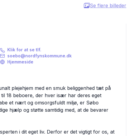
Se flere billeder
Klik for at se tlf.
soebo@nordfynskommune.dk
Hjemmeside
nalt plejehjem med en smuk beliggenhed tæt på
til 18 beboere, der hver især har deres eget
abe et nært og omsorgsfuldt miljø, er Søbo
ge hjælp og støtte samtidig med, at de bevarer
ten i dit eget liv. Derfor er det vigtigt for os, at