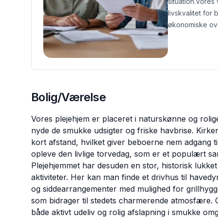
situation.
Vores 
livskvalitet fo
økonomiske ove
Bolig/Værelse
Vores plejehjem er placeret i naturskønne og roli
nyde de smukke udsigter og friske havbrise. Kirke
kort afstand, hvilket giver beboerne nem adgang til
opleve den livlige torvedag, som er et populært s
Plejehjemmet har desuden en stor, historisk lukket
aktiviteter. Her kan man finde et drivhus til have
og siddearrangementer med mulighed for grillhyg
som bidrager til stedets charmerende atmosfære. Ge
både aktivt udeliv og rolig afslapning i smukke omg