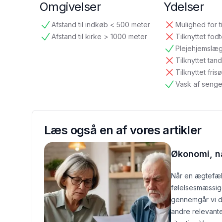
Omgivelser
Ydelser
Afstand til indkøb < 500 meter
Mulighed for t
tilgængelig
ikke tilgængelig
Afstand til kirke > 1000 meter
Tilknyttet fod
tilgængelig
ikke tilgængelig
Plejehjemslæ
tilgængelig
Tilknyttet ta
ikke tilgængelig
Tilknyttet frisø
ikke tilgængelig
Vask af senge
tilgængelig
Læs også en af vores artikler
Økonomi, nå
Når en ægtefæll
følelsesmæssig
gennemgår vi d
andre relevante