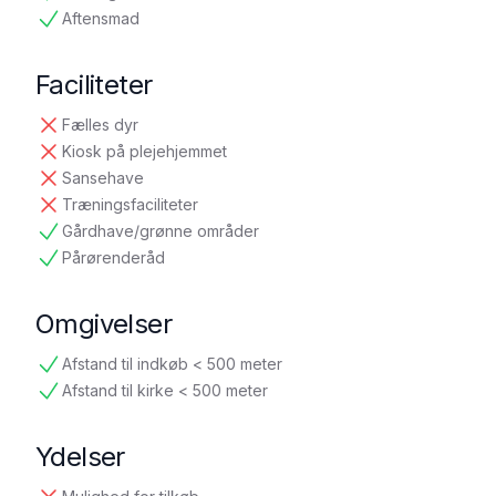
tilgængelig
Aftensmad
tilgængelig
Faciliteter
Fælles dyr
ikke tilgængelig
Kiosk på plejehjemmet
ikke tilgængelig
Sansehave
ikke tilgængelig
Træningsfaciliteter
ikke tilgængelig
Gårdhave/grønne områder
tilgængelig
Pårørenderåd
tilgængelig
Omgivelser
Afstand til indkøb < 500 meter
tilgængelig
Afstand til kirke < 500 meter
tilgængelig
Ydelser