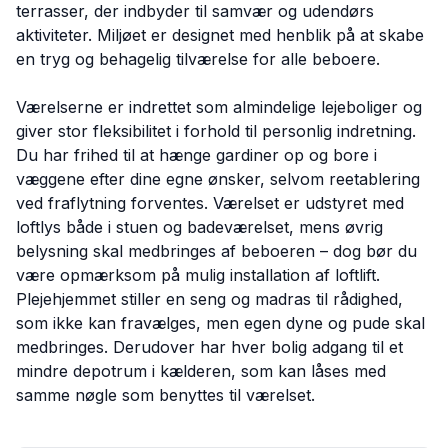
terrasser, der indbyder til samvær og udendørs
aktiviteter. Miljøet er designet med henblik på at skabe
en tryg og behagelig tilværelse for alle beboere.
Værelserne er indrettet som almindelige lejeboliger og
giver stor fleksibilitet i forhold til personlig indretning.
Du har frihed til at hænge gardiner op og bore i
væggene efter dine egne ønsker, selvom reetablering
ved fraflytning forventes. Værelset er udstyret med
loftlys både i stuen og badeværelset, mens øvrig
belysning skal medbringes af beboeren – dog bør du
være opmærksom på mulig installation af loftlift.
Plejehjemmet stiller en seng og madras til rådighed,
som ikke kan fravælges, men egen dyne og pude skal
medbringes. Derudover har hver bolig adgang til et
mindre depotrum i kælderen, som kan låses med
samme nøgle som benyttes til værelset.