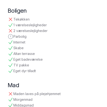
Boligen
Tekøkken
ikke tilgængelig
1 værelseslejligheder
tilgængelig
2 værelseslejligheder
ikke tilgængelig
Parbolig
ikke oplyst
Internet
tilgængelig
Skabe
tilgængelig
Altan terrasse
tilgængelig
Eget badeværelse
tilgængelig
TV pakke
tilgængelig
Eget dyr tilladt
tilgængelig
Mad
Maden laves på plejehjemmet
ikke tilgængelig
Morgenmad
tilgængelig
Middagsmad