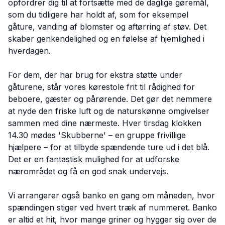
opfordrer dig til at fortsætte med de daglige gøremål,
som du tidligere har holdt af, som for eksempel
gåture, vanding af blomster og aftørring af støv. Det
skaber genkendelighed og en følelse af hjemlighed i
hverdagen.
For dem, der har brug for ekstra støtte under
gåturene, står vores kørestole frit til rådighed for
beboere, gæster og pårørende. Det gør det nemmere
at nyde den friske luft og de naturskønne omgivelser
sammen med dine nærmeste. Hver tirsdag klokken
14.30 mødes 'Skubberne' – en gruppe frivillige
hjælpere – for at tilbyde spændende ture ud i det blå.
Det er en fantastisk mulighed for at udforske
nærområdet og få en god snak undervejs.
Vi arrangerer også banko en gang om måneden, hvor
spændingen stiger ved hvert træk af nummeret. Banko
er altid et hit, hvor mange griner og hygger sig over de