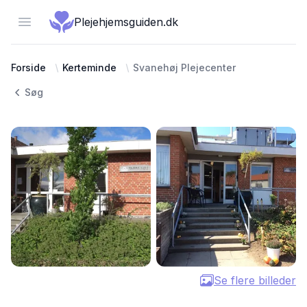
Open menu
Plejehjemsguiden.dk
Forside
Kerteminde
Svanehøj Plejecenter
Søg
Se flere billeder