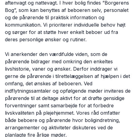
aftenvagt og nattevagt. I hver bolig findes ”Borgerens
Bog”, som kan benyttes af beboeren selv, personalet
og de pårørende til praktisk information og
kommunikation. Vi prioriterer individuelle behov højt
og sørger for at støtte hver enkelt beboer ud fra
deres personlige ønsker og rutiner.
Vi anerkender den værdifulde viden, som de
pårørende bidrager med omkring den enkeltes
livshistorie, vaner og ønsker. Derfor inddrager vi
gerne de pårørende i tilrettelæggelsen af hjælpen i det
omfang, det ønskes af beboeren. Ved
indflytningssamtaler og opfølgende møder inviteres de
pårørende til at deltage aktivt for at drøfte gensidige
forventninger samt samarbejde for at forbedre
livskvaliteten på plejehjemmet. Vores råd omfatter
både beboere og pårørende hvor boligindretning,
arrangementer og aktiviteter diskuteres ved de
planlagte fire årlige møder.