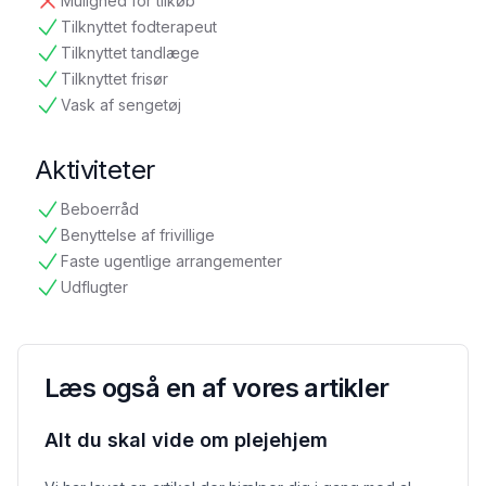
Mulighed for tilkøb
ikke tilgængelig
Tilknyttet fodterapeut
tilgængelig
Tilknyttet tandlæge
tilgængelig
Tilknyttet frisør
tilgængelig
Vask af sengetøj
tilgængelig
Aktiviteter
Beboerråd
tilgængelig
Benyttelse af frivillige
tilgængelig
Faste ugentlige arrangementer
tilgængelig
Udflugter
tilgængelig
Læs også en af vores artikler
Alt du skal vide om plejehjem