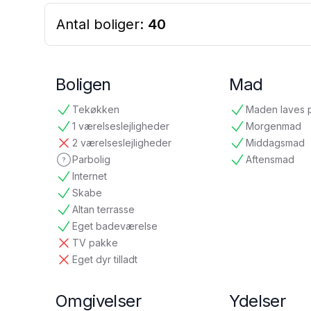
Antal boliger:
40
Boligen
Mad
Tekøkken
Maden laves 
tilgængelig
tilgængelig
1 værelseslejligheder
Morgenmad
tilgængelig
tilgængelig
2 værelseslejligheder
Middagsmad
ikke tilgængelig
tilgængelig
Parbolig
Aftensmad
ikke oplyst
tilgængelig
Internet
tilgængelig
Skabe
tilgængelig
Altan terrasse
tilgængelig
Eget badeværelse
tilgængelig
TV pakke
ikke tilgængelig
Eget dyr tilladt
ikke tilgængelig
Omgivelser
Ydelser