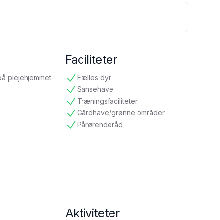
Faciliteter
på plejehjemmet
Fælles dyr
tilgængelig
Sansehave
tilgængelig
Træningsfaciliteter
tilgængelig
Gårdhave/grønne områder
tilgængelig
Pårørenderåd
tilgængelig
Aktiviteter