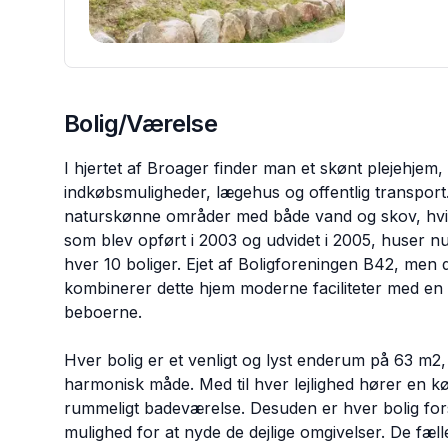
Bolig/Værelse
I hjertet af Broager finder man et skønt plejehjem,
indkøbsmuligheder, lægehus og offentlig transpor
naturskønne områder med både vand og skov, hvilke
som blev opført i 2003 og udvidet i 2005, huser nu
hver 10 boliger. Ejet af Boligforeningen B42, me
kombinerer dette hjem moderne faciliteter med en 
beboerne.
Hver bolig er et venligt og lyst enderum på 63 m
harmonisk måde. Med til hver lejlighed hører en 
rummeligt badeværelse. Desuden er hver bolig fors
mulighed for at nyde de dejlige omgivelser. De fæll