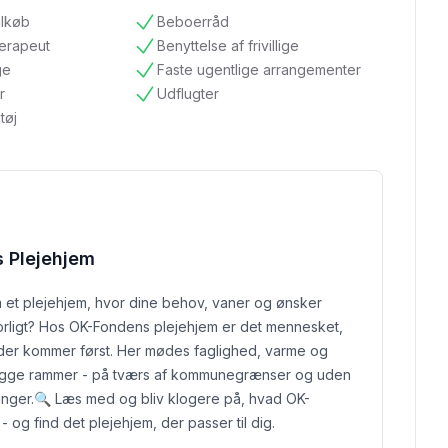
ilkøb
Beboerråd
tilgængelig
terapeut
Benyttelse af frivillige
tilgængelig
ge
Faste ugentlige arrangementer
tilgængelig
r
Udflugter
tilgængelig
tøj
 Plejehjem
et plejehjem, hvor dine behov, vaner og ønsker
vorligt? Hos OK-Fondens plejehjem er det mennesket,
 der kommer først. Her mødes faglighed, varme og
ygge rammer - på tværs af kommunegrænser og uden
nger.
🔍 Læs med og bliv klogere på, hvad OK-
- og find det plejehjem, der passer til dig.