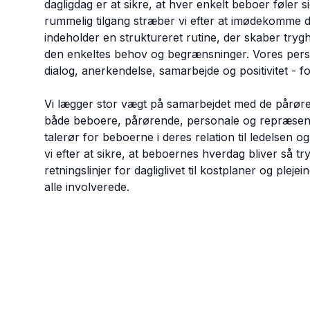
dagligdag er at sikre, at hver enkelt beboer føler
rummelig tilgang stræber vi efter at imødekomme d
indeholder en struktureret rutine, der skaber tryghe
den enkeltes behov og begrænsninger. Vores perso
dialog, anerkendelse, samarbejde og positivitet - for 
Vi lægger stor vægt på samarbejdet med de pårør
både beboere, pårørende, personale og repræsentan
talerør for beboerne i deres relation til ledelsen
vi efter at sikre, at beboernes hverdag bliver så try
retningslinjer for dagliglivet til kostplaner og plej
alle involverede.