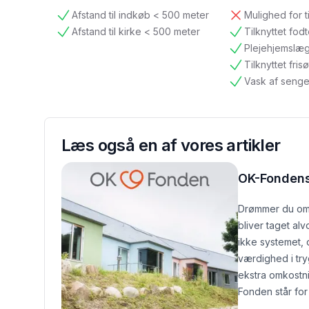
Afstand til indkøb < 500 meter
Mulighed for t
tilgængelig
ikke tilgængelig
Afstand til kirke < 500 meter
Tilknyttet fod
tilgængelig
tilgængelig
Plejehjemslæ
tilgængelig
Tilknyttet frisø
tilgængelig
Vask af senge
tilgængelig
Læs også en af vores artikler
OK-Fondens
Drømmer du om 
bliver taget al
ikke systemet,
værdighed i tr
ekstra omkostni
Fonden står for 