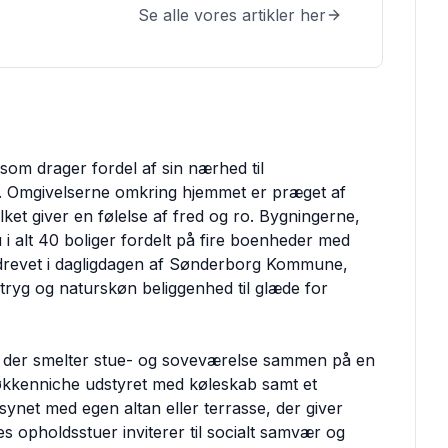
Se alle vores artikler her
 som drager fordel af sin nærhed til
t. Omgivelserne omkring hjemmet er præget af
t giver en følelse af fred og ro. Bygningerne,
 i alt 40 boliger fordelt på fire boenheder med
n drevet i dagligdagen af Sønderborg Kommune,
tryg og naturskøn beliggenhed til glæde for
2, der smelter stue- og soveværelse sammen på en
køkkenniche udstyret med køleskab samt et
ynet med egen altan eller terrasse, der giver
es opholdsstuer inviterer til socialt samvær og