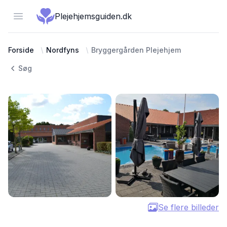
Open menu
Plejehjemsguiden.dk
Forside
Nordfyns
Bryggergården Plejehjem
Søg
Se flere billeder