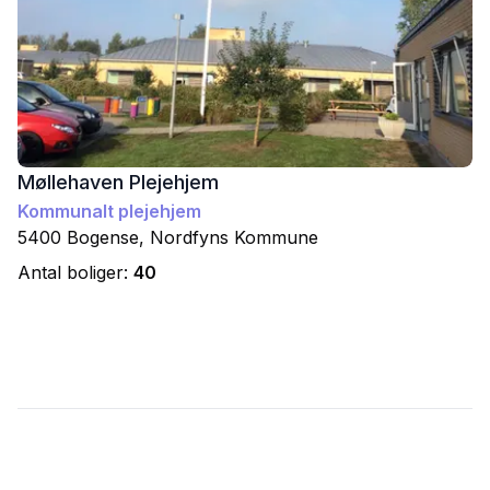
Møllehaven Plejehjem
Kommunalt plejehjem
5400
Bogense
,
Nordfyns
Kommune
Antal boliger:
40
Footer