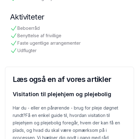
tilgængelig
Aktiviteter
Beboerråd
tilgængelig
Benyttelse af frivillige
tilgængelig
Faste ugentlige arrangementer
tilgængelig
Udflugter
tilgængelig
Læs også en af vores artikler
Visitation til plejehjem og plejebolig
Har du - eller en pårørende - brug for pleje døgnet
rundt?
Få en enkel guide til, hvordan visitation til
plejehjem og plejebolig foregår, hvem der kan få en
plads, og hvad du skal være opmærksom på i
processen. Vi hjælper dig godt i gang med råd,