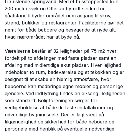
fra rislende springvand. Med et busstoppested kun
200 meter væk og Otterup bymidte inden for
gåafstand tilbyder området nem adgang til skov,
strand, butikker og restauranter. Faciliteterne gør det
nemt for både beboere og besøgende at nyde alt,
hvad nærområdet har at byde på.
Værelserne består af 32 lejligheder på 75 m2 hver,
fordelt på to afdelinger med faste pladser samt en
afdeling med midlertidige akut pladser. Hver lejlighed
indeholder to rum, badeværelse og et tekøkken og er
designet til at skabe en hjemlig atmosfære, hvor
beboerne kan medbringe egne møbler og personlige
ejendele. Ved indflytning findes en el-seng i lejligheden
som standard. Boligforeningen sørger for
vedligeholdelse af både de faste installationer og
udvendige bygningsdele. Der er lagt vægt på
tilgængelighed og sikkerhed for både beboere og
personale med henblik på eventuelle nødvendige