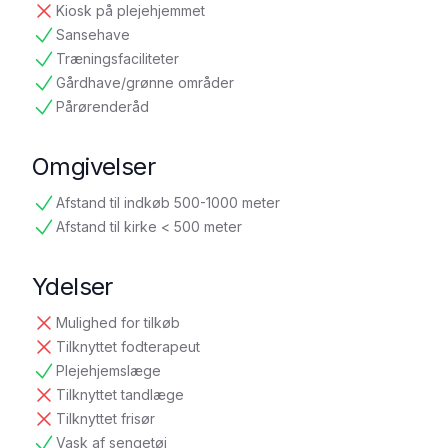
Kiosk på plejehjemmet
ikke tilgængelig
Sansehave
tilgængelig
Træningsfaciliteter
tilgængelig
Gårdhave/grønne områder
tilgængelig
Pårørenderåd
tilgængelig
Omgivelser
Afstand til indkøb 500-1000 meter
tilgængelig
Afstand til kirke < 500 meter
tilgængelig
Ydelser
Mulighed for tilkøb
ikke tilgængelig
Tilknyttet fodterapeut
ikke tilgængelig
Plejehjemslæge
tilgængelig
Tilknyttet tandlæge
ikke tilgængelig
Tilknyttet frisør
ikke tilgængelig
Vask af sengetøj