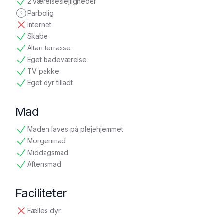
2 værelseslejligheder
tilgængelig
Parbolig
ikke oplyst
Internet
ikke tilgængelig
Skabe
tilgængelig
Altan terrasse
tilgængelig
Eget badeværelse
tilgængelig
TV pakke
tilgængelig
Eget dyr tilladt
tilgængelig
Mad
Maden laves på plejehjemmet
tilgængelig
Morgenmad
tilgængelig
Middagsmad
tilgængelig
Aftensmad
tilgængelig
Faciliteter
Fælles dyr
ikke tilgængelig