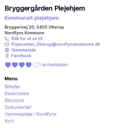
Bryggergården Plejehjem
Kommunalt plejehjem
Bryggerivej
20
,
5450
Otterup
Nordfyns
Kommune
Klik for at se tlf.
Plejecenter_Otterup@nordfynskommune.dk
Hjemmeside
Facebook
1
anmeldelser
Menu
Billeder
Beskrivelse
Økonomi
Dokumenter
Hjemmepleje i
Nordfyns
Kort